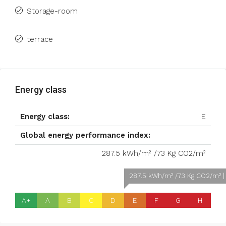
Storage-room
terrace
Energy class
Energy class:
E
Global energy performance index:
287.5 kWh/m² /73 Kg CO2/m²
287.5 kWh/m² /73 Kg CO2/m² | 
A+
A
B
C
D
E
F
G
H