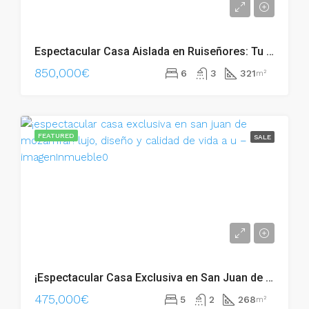
Espectacular Casa Aislada en Ruiseñores: Tu Oasis Privado en el Corazón de Zaragoza – aa103
850,000€
6
3
321
m²
FEATURED
SALE
¡Espectacular Casa Exclusiva en San Juan de Mozarrifar! Lujo, Diseño y Calidad de Vida a u – aa0098
475,000€
5
2
268
m²