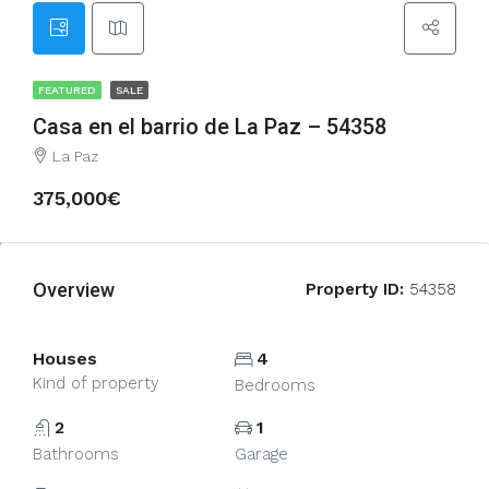
FEATURED
SALE
Casa en el barrio de La Paz – 54358
La Paz
375,000€
Overview
Property ID:
54358
Houses
4
Kind of property
Bedrooms
2
1
Bathrooms
Garage