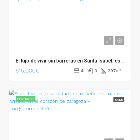
El lujo de vivir sin barreras en Santa Isabel: espacio, luz y un garaje sin límites – 53936
515,000€
4
3
297
m²
FEATURED
SALE