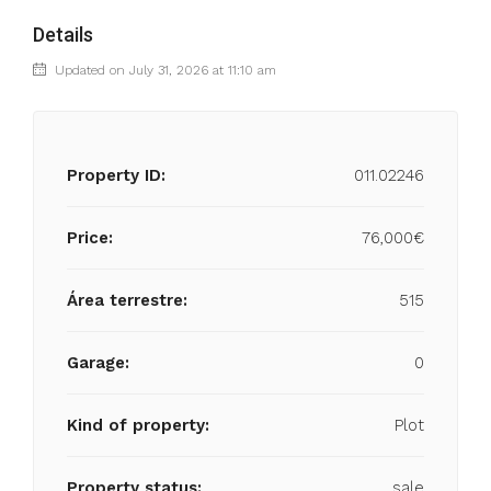
Details
Updated on July 31, 2026 at 11:10 am
Property ID:
011.02246
Price:
76,000€
Área terrestre:
515
Garage:
0
Kind of property:
Plot
Property status:
sale