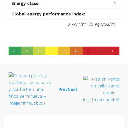
Energy class:
N
Global energy performance index:
0 kWh/m² /0 Kg CO2/m²
A+
A
B
C
D
E
F
G
H
Prev
Next