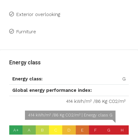
Exterior overlooking
Furniture
Energy class
Energy class:
G
Global energy performance index:
414 kWh/m² /86 Kg CO2/m²
414 kWh/m² /86 Kg CO2/m² | Energy class G
A+
A
B
C
D
E
F
G
H