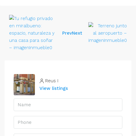
Prev
Next
Reus I
View listings