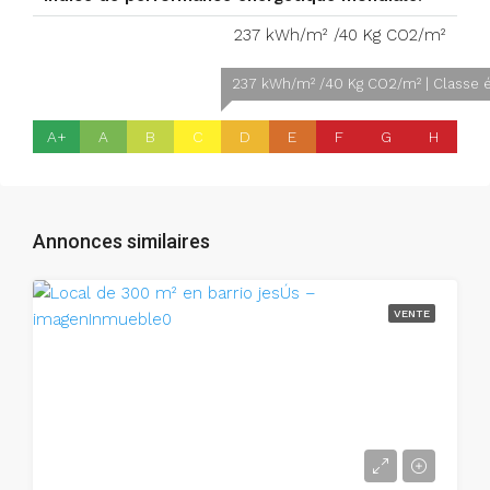
237 kWh/m² /40 Kg CO2/m²
237 kWh/m² /40 Kg CO2/m² | Classe 
A+
A
B
C
D
E
F
G
H
Annonces similaires
VENTE