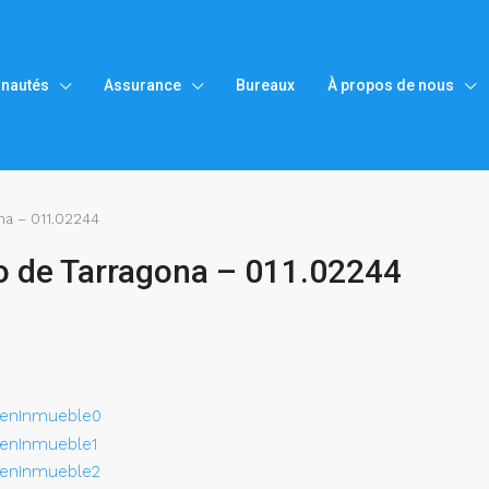
nautés
Assurance
Bureaux
À propos de nous
ona – 011.02244
tro de Tarragona – 011.02244