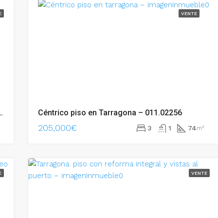
E
VENTE
ica junto al centro. – 011.02258
Céntrico piso en Tarragona – 011.02256
205,000€
3
1
74
m²
E
VENTE