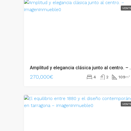
VENT
Amplitud y elegancia clás
270,000€
4
2
109
m²
VENT