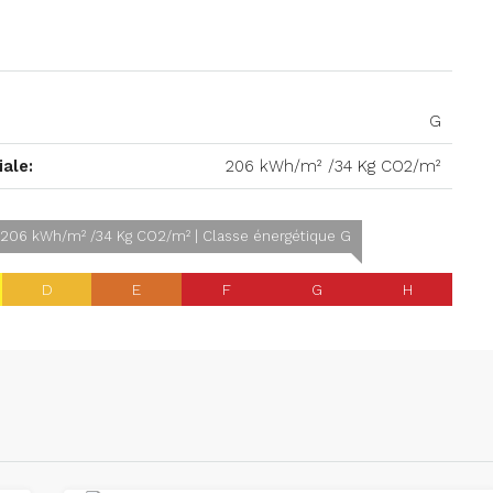
G
ale:
206 kWh/m² /34 Kg CO2/m²
206 kWh/m² /34 Kg CO2/m² | Classe énergétique G
D
E
F
G
H