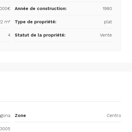
,000€
Année de construction:
1980
22 m²
Type de propriété:
plat
4
Statut de la propriété:
Vente
agona
Zone
Centro
43005