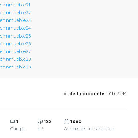
Id. de la propriété:
011.02244
1
122
1980
Garage
m²
Année de construction