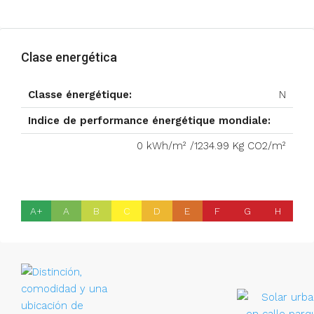
Clase energética
Classe énergétique:
N
Indice de performance énergétique mondiale:
0 kWh/m² /1234.99 Kg CO2/m²
A+
A
B
C
D
E
F
G
H