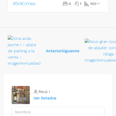
850€/mes
0
1
102
m²
Anterior
Siguiente
Reus I
Ver listados