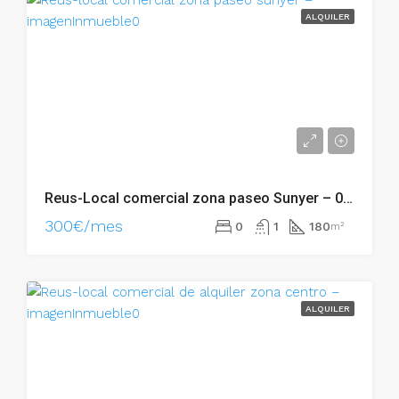
ALQUILER
Reus-Local comercial zona paseo Sunyer – 002.04783
300€/mes
0
1
180
m²
ALQUILER