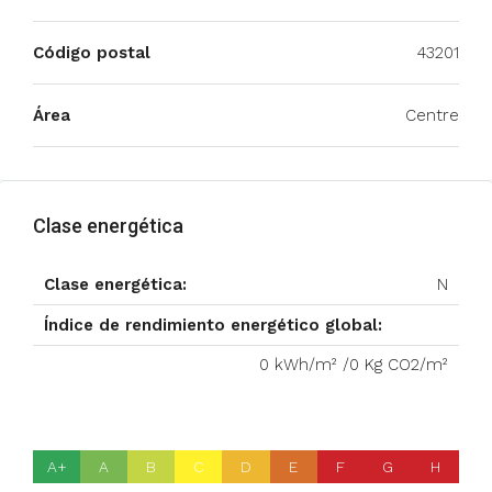
Código postal
43201
Área
Centre
Clase energética
Clase energética:
N
Índice de rendimiento energético global:
0 kWh/m² /0 Kg CO2/m²
A+
A
B
C
D
E
F
G
H