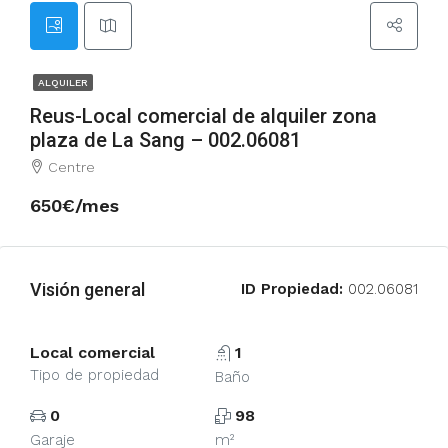
ALQUILER
Reus-Local comercial de alquiler zona
plaza de La Sang – 002.06081
Centre
650€/mes
Visión general
ID Propiedad:
002.06081
Local comercial
1
Tipo de propiedad
Baño
0
98
Garaje
m²