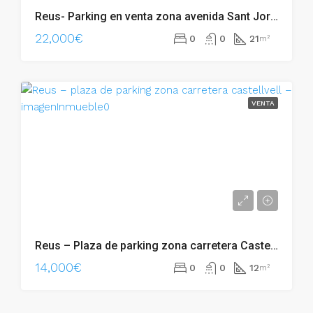
Reus- Parking en venta zona avenida Sant Jordi – 002.06274
22,000€
0
0
21
m²
VENTA
Reus – Plaza de parking zona carretera Castellvell – 002.05902
14,000€
0
0
12
m²