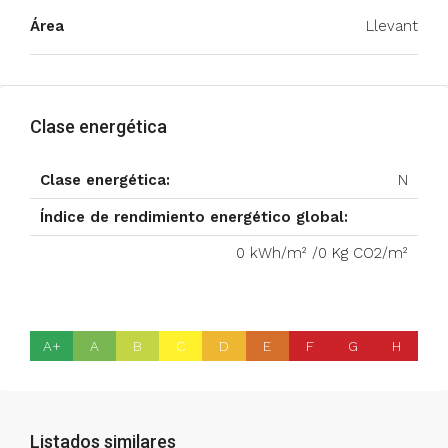
Área
Llevant
Clase energética
Clase energética:
N
Índice de rendimiento energético global:
0 kWh/m² /0 Kg CO2/m²
A+
A
B
C
D
E
F
G
H
Listados similares