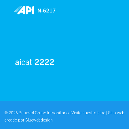
© 2026 Brisasol Grupo Inmobiliario | Visita nuestro
blog
| Sitio web
creado por
Bluewebdesign