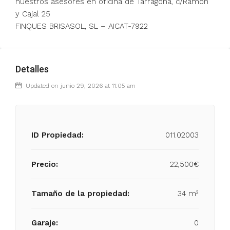
nuestros asesores en oficina de Tarragona, c/Ramón
y Cajal 25
FINQUES BRISASOL, SL – AICAT-7922
Detalles
Updated on junio 29, 2026 at 11:05 am
ID Propiedad:
011.02003
Precio:
22,500€
Tamaño de la propiedad:
34 m²
Garaje:
0