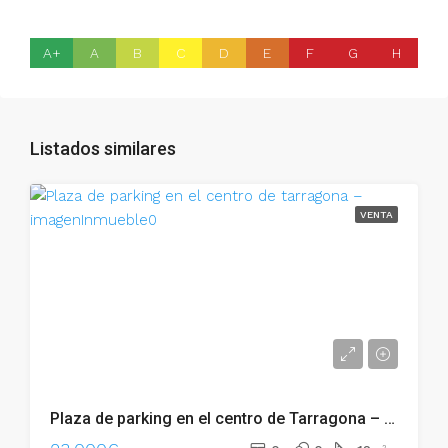
A+
A
B
C
D
E
F
G
H
Listados similares
VENTA
Plaza de parking en el centro de Tarragona – 011.02264