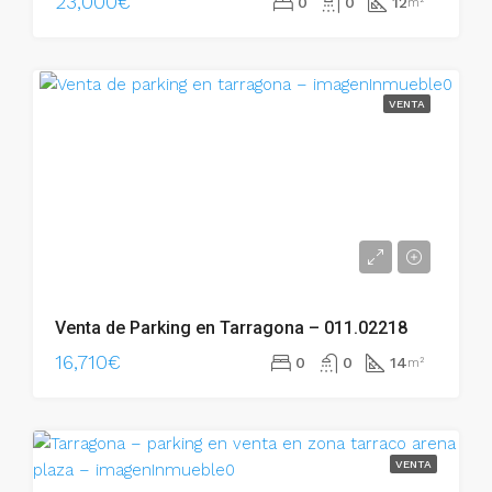
23,000€
0
0
12
m²
VENTA
Venta de Parking en Tarragona – 011.02218
16,710€
0
0
14
m²
VENTA