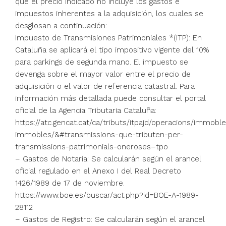
que el precio indicado no incluye los gastos e
impuestos inherentes a la adquisición, los cuales se
desglosan a continuación:
Impuesto de Transmisiones Patrimoniales *(ITP): En
Cataluña se aplicará el tipo impositivo vigente del 10%
para parkings de segunda mano. El impuesto se
devenga sobre el mayor valor entre el precio de
adquisición o el valor de referencia catastral. Para
información más detallada puede consultar el portal
oficial de la Agencia Tributaria Cataluña:
https://atc.gencat.cat/ca/tributs/itpajd/operacions/immo
immobles/&#transmissions-que-tributen-per-
transmissions-patrimonials-oneroses–tpo
– Gastos de Notaría: Se calcularán según el arancel
oficial regulado en el Anexo I del Real Decreto
1426/1989 de 17 de noviembre.
https://www.boe.es/buscar/act.php?id=BOE-A-1989-
28112
– Gastos de Registro: Se calcularán según el arancel