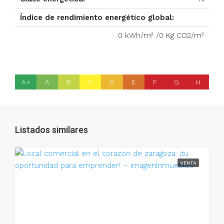
Índice de rendimiento energético global:
0 kWh/m² /0 Kg CO2/m²
A+
A
B
C
D
E
F
G
H
Listados similares
VENTA