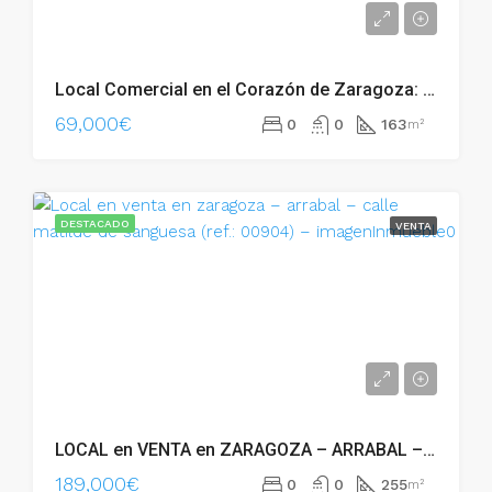
Local Comercial en el Corazón de Zaragoza: ¡Tu Oportunidad para Emprender! – 02713
69,000€
0
0
163
m²
DESTACADO
VENTA
LOCAL en VENTA en ZARAGOZA – ARRABAL – Calle Matilde de Sanguesa (Ref.: 00904) – 00904
189,000€
0
0
255
m²