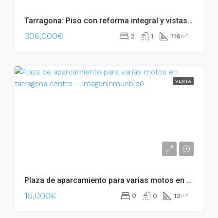
Tarragona: Piso con reforma integral y vistas al puerto – 011.02261
306,000€
2
1
116
m²
VENTA
Plaza de aparcamiento para varias motos en Tarragona centro – 011.02255
15,000€
0
0
12
m²