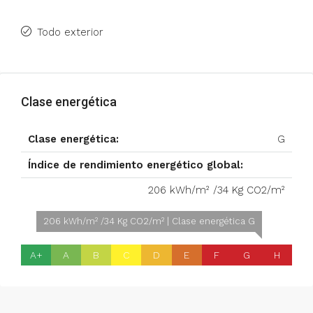
Todo exterior
Clase energética
Clase energética:
G
Índice de rendimiento energético global:
206 kWh/m² /34 Kg CO2/m²
206 kWh/m² /34 Kg CO2/m² | Clase energética G
A+
A
B
C
D
E
F
G
H