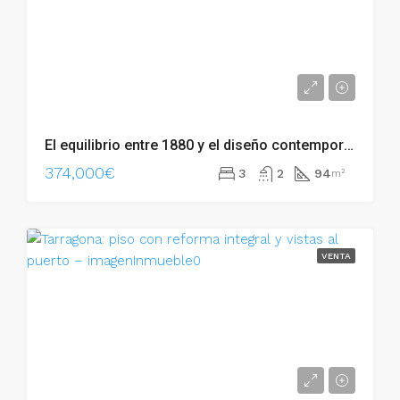
El equilibrio entre 1880 y el diseño contemporáneo en Tarragona – 011.02257
374,000€
3
2
94
m²
VENTA