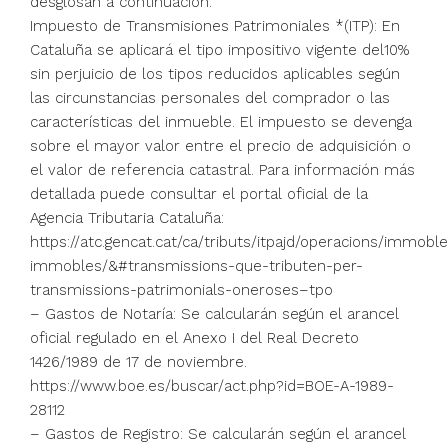
desglosan a continuación:
Impuesto de Transmisiones Patrimoniales *(ITP): En
Cataluña se aplicará el tipo impositivo vigente del10%
sin perjuicio de los tipos reducidos aplicables según
las circunstancias personales del comprador o las
características del inmueble. El impuesto se devenga
sobre el mayor valor entre el precio de adquisición o
el valor de referencia catastral. Para información más
detallada puede consultar el portal oficial de la
Agencia Tributaria Cataluña:
https://atc.gencat.cat/ca/tributs/itpajd/operacions/immo
immobles/&#transmissions-que-tributen-per-
transmissions-patrimonials-oneroses–tpo
– Gastos de Notaría: Se calcularán según el arancel
oficial regulado en el Anexo I del Real Decreto
1426/1989 de 17 de noviembre.
https://www.boe.es/buscar/act.php?id=BOE-A-1989-
28112
– Gastos de Registro: Se calcularán según el arancel