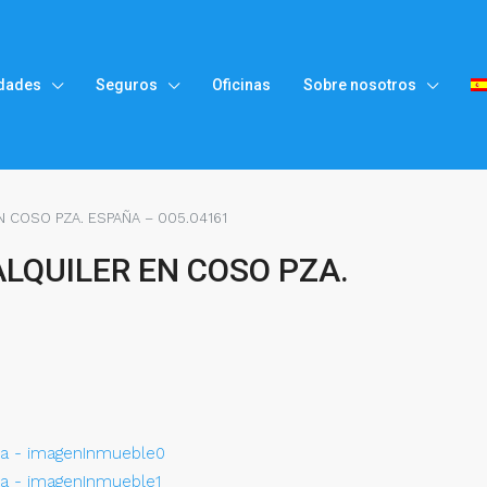
dades
Seguros
Oficinas
Sobre nosotros
N COSO PZA. ESPAÑA – 005.04161
ALQUILER EN COSO PZA.