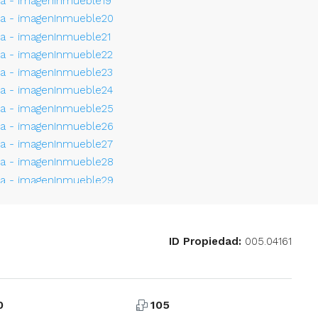
ID Propiedad:
005.04161
0
105