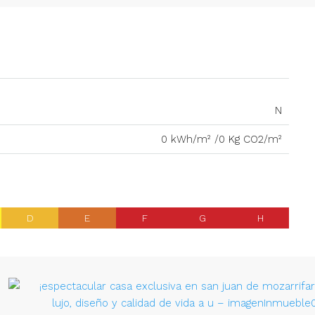
N
0 kWh/m² /0 Kg CO2/m²
D
E
F
G
H