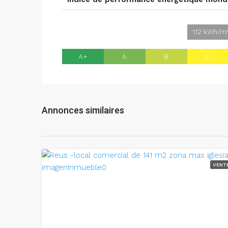
112 kWh/m²
A+
A
B
C
Annonces similaires
VENT