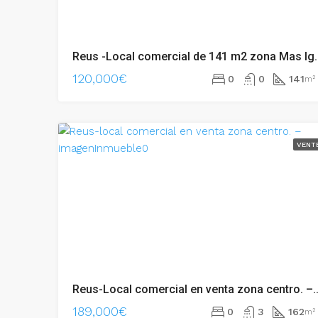
Reus -Local comercial de 14
120,000€
0
0
141
m²
VENT
Reus-Local comercial en venta zona
189,000€
0
3
162
m²