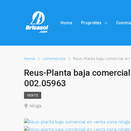
Home
Propriétés
Commu
Home
commerces
Reus-Planta baja comercial en
Reus-Planta baja comercial
002.05963
VENTE
Niloga