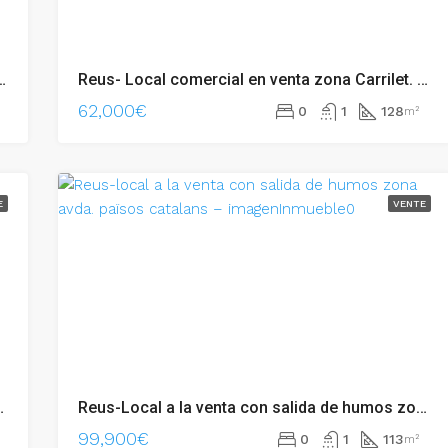
1 m2 zona Mas Iglesias – 002.06141
Reus- Local comercial en venta zona Carrilet. – 002.06269
62,000€
0
1
128
m²
E
VENTE
 centro. – 002.06235
Reus-Local a la venta con salida de humos zona Avda. Països Catalans – 002.04985
99,900€
0
1
113
m²