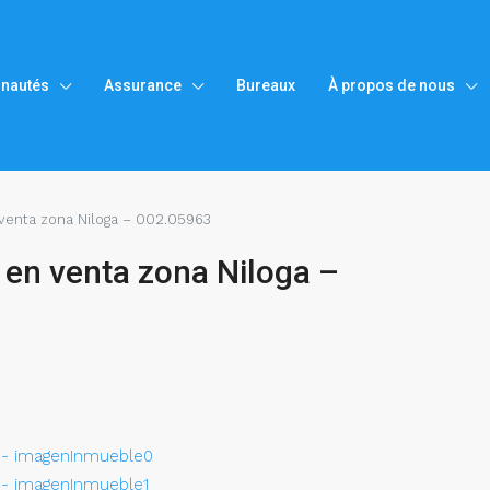
nautés
Assurance
Bureaux
À propos de nous
 venta zona Niloga – 002.05963
 en venta zona Niloga –