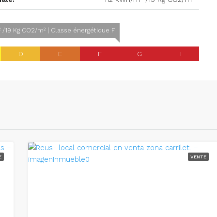
 /19 Kg CO2/m² | Classe énergétique F
D
E
F
G
H
E
VENTE