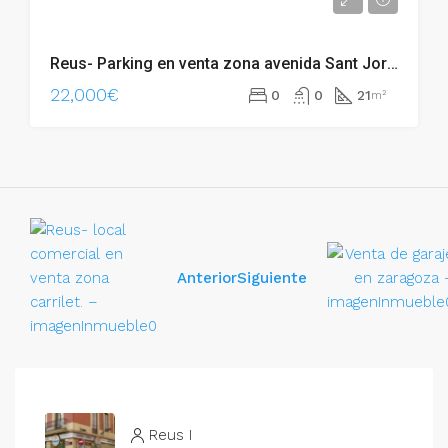
Reus- Parking en venta zona avenida Sant Jordi – 002.06274
22,000€
0
0
21
m²
Anterior
Siguiente
Reus I