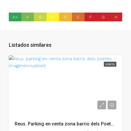
A+
A
B
C
D
E
F
G
H
Listados similares
VENTA
Reus. Parking en venta zona barrio dels Poetes. – 002.06278