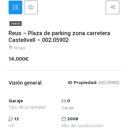
VENTA
Reus – Plaza de parking zona carretera
Castellvell – 002.05902
Niloga
14,000€
Visión general
ID Propiedad:
002.05902
Garaje
0
Tipo de propiedad
Garaje
12
2008
m²
Año de construcción