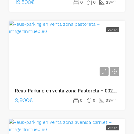
19,500€
0
0
23
m²
VENTA
Reus-Parking en venta zona Pastoreta – 002.06239
9,900€
0
0
33
m²
VENTA