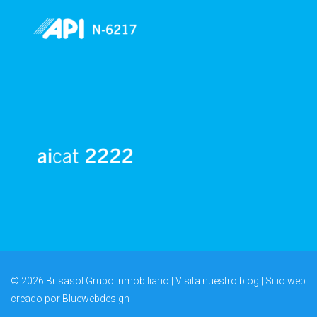
© 2026 Brisasol Grupo Inmobiliario | Visita nuestro
blog
| Sitio web
creado por
Bluewebdesign