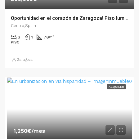
Oportunidad en el corazón de Zaragoza! Piso luminoso para diseñar a tu gusto junto a Av. G – 54486
Centro,Spain
3
1
78
m²
PISO
Zaragoza
ALQUILER
1,250€/mes