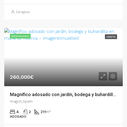
Zaragoza
DESTACADO
VENTA
260,000€
Magnífico adosado con jardín, bodega y buhardilla en María de Huerva – 005.04499
Aragon,Spain
4
2
211
m²
ADOSADO