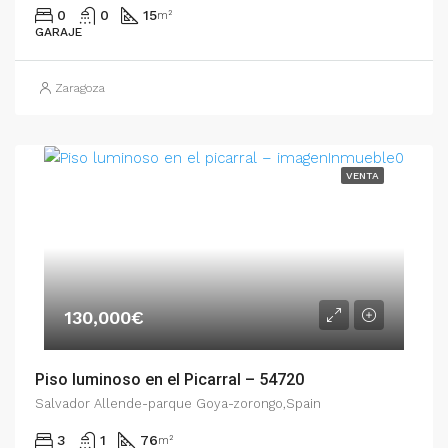
0
0
15
m²
GARAJE
Zaragoza
VENTA
130,000€
Piso luminoso en el Picarral – 54720
Salvador Allende-parque Goya-zorongo,Spain
3
1
76
m²