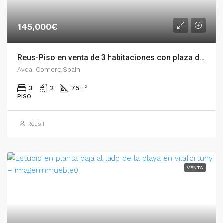
145,000€
Reus-Piso en venta de 3 habitaciones con plaza de parking, zona avenida del Comerç. Alquil – 002.06209
Avda. Comerç,Spain
3
2
75
m²
PISO
Reus I
VENTA