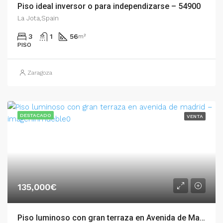
Piso ideal inversor o para independizarse – 54900
La Jota,Spain
3
1
56
m²
PISO
Zaragoza
DESTACADO
VENTA
135,000€
Piso luminoso con gran terraza en Avenida de Madrid – 54593