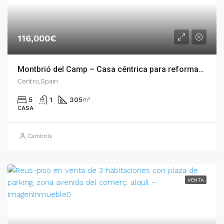
116,000€
Montbrió del Camp – Casa céntrica para reformar – 007.01684
Centro,Spain
5
1
305
m²
CASA
Cambrils
VENTA