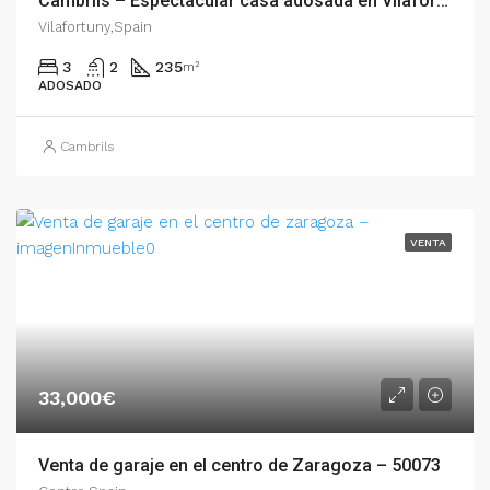
Cambrils – Espectacular casa adosada en Vilafortuny – 007.01621
Vilafortuny,Spain
3
2
235
m²
ADOSADO
Cambrils
VENTA
33,000€
Venta de garaje en el centro de Zaragoza – 50073