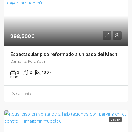
298,500€
Espectacular piso reformado a un paso del Mediterráneo ( Playa Regueral de Cambrils , Plat – 007.01713
Cambrils Port,Spain
3
2
130
m²
PISO
Cambrils
VENTA