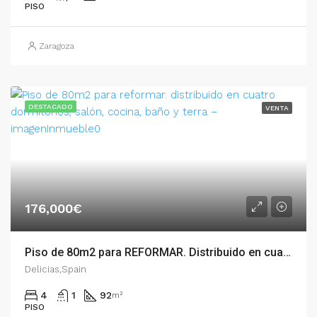
PISO
Zaragoza
DESTACADO
VENTA
176,000€
Piso de 80m2 para REFORMAR. Distribuido en cuatro dormitorios, salón, cocina, baño y terra – 54872
Delicias,Spain
4
1
92
m²
PISO