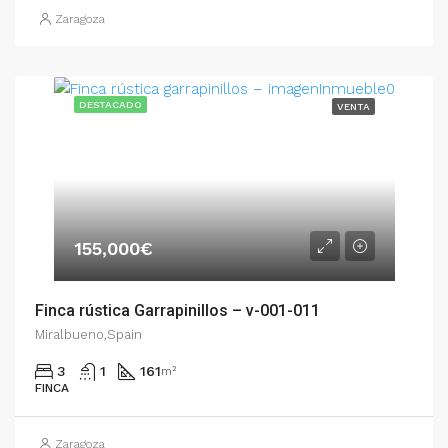
Zaragoza
DESTACADO
VENTA
155,000€
Finca rústica Garrapinillos – v-001-011
Miralbueno,Spain
3
1
161
m²
FINCA
Zaragoza