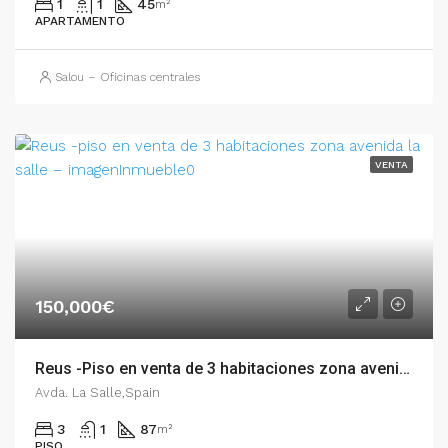
1
1
45
m²
APARTAMENTO
Salou – Oficinas centrales
VENTA
150,000€
Reus -Piso en venta de 3 habitaciones zona avenida La Salle – 002.06256
Avda. La Salle,Spain
3
1
87
m²
PISO