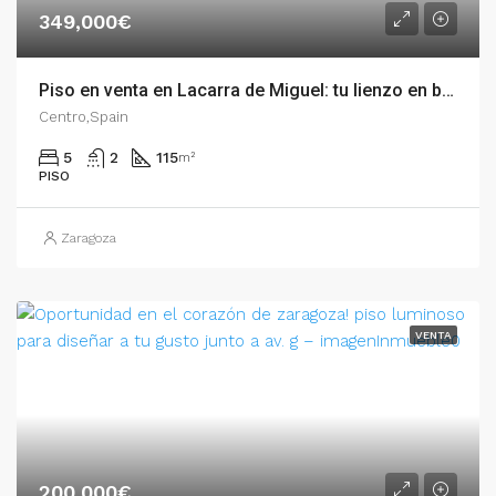
349,000€
Piso en venta en Lacarra de Miguel: tu lienzo en blanco en una última planta con luz infin – 54560
Centro,Spain
5
2
115
m²
PISO
Zaragoza
VENTA
200,000€