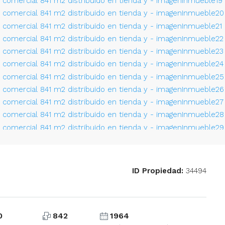
ID Propiedad:
34494
0
842
1964