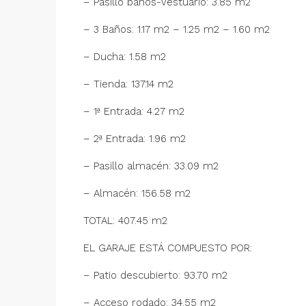
– Pasillo baños-vestuario: 3.85 m2
– 3 Baños: 1.17 m2 – 1.25 m2 – 1.60 m2
– Ducha: 1.58 m2
– Tienda: 137.14 m2
– 1ª Entrada: 4.27 m2
– 2ª Entrada: 1.96 m2
– Pasillo almacén: 33.09 m2
– Almacén: 156.58 m2
TOTAL: 407.45 m2
EL GARAJE ESTÁ COMPUESTO POR:
– Patio descubierto: 93.70 m2
– Acceso rodado: 34.55 m2