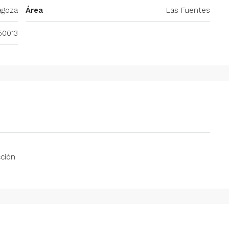
agoza
Área
Las Fuentes
50013
ción