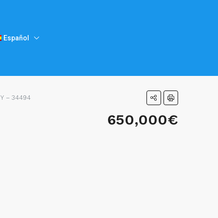
Español
 Y – 34494
650,000€