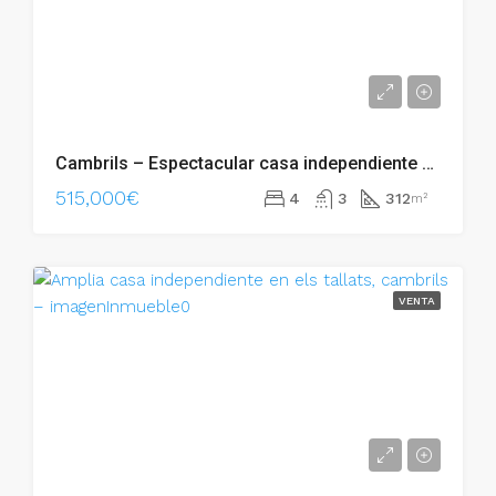
Cambrils – Espectacular casa independiente de 312 m2 en urbanización Els Tallets, Vilafort – 007.01619
515,000€
4
3
312
m²
VENTA