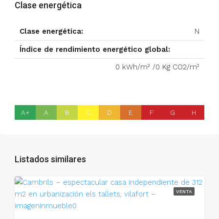
Clase energética
Clase energética:
N
Índice de rendimiento energético global:
0 kWh/m² /0 Kg CO2/m²
A+
A
B
C
D
E
F
G
H
Listados similares
VENTA