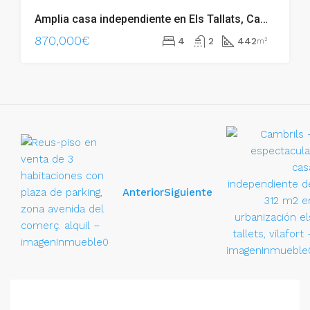
Amplia casa independiente en Els Tallats, Cambrils – 007.01710
870,000€
4
2
442
m²
Anterior
Siguiente