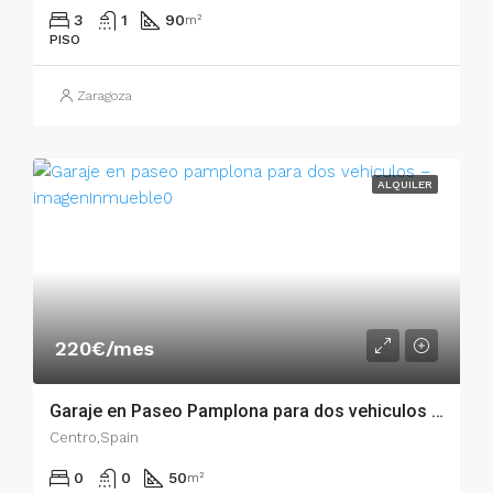
3
1
90
m²
PISO
Zaragoza
ALQUILER
220€/mes
Garaje en Paseo Pamplona para dos vehiculos – 50061
Centro,Spain
0
0
50
m²