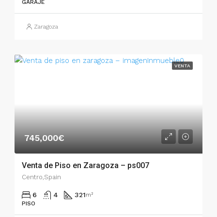
GARAJE
Zaragoza
VENTA
745,000€
Venta de Piso en Zaragoza – ps007
Centro,Spain
6
4
321
m²
PISO