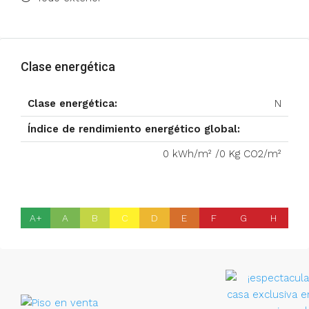
Clase energética
Clase energética:
N
Índice de rendimiento energético global:
0 kWh/m² /0 Kg CO2/m²
A+
A
B
C
D
E
F
G
H