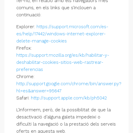
fer-ho, en relació amb els navegadors més
comuns, en els links que s’inclouen a
continuació:
Explorer:
https://support.microsoft.com/es-
es/help/17442/windows-internet-explorer-
delete-manage-cookies
Firefox:
https://support.mozilla.org/es/kb/habilitar-y-
deshabilitar-cookies-sitios-web-rastrear-
preferencias
Chrome:
http://support.google.com/chrome/bin/answer.py?
hl=es&answer=95647
Safari:
http://support.apple.com/kb/ph5042
L’informem, però, de la possibilitat de que la
desactivació d’alguna galeta impedeixi o
dificulti la navegació o la prestació dels serveis
oferts en aquesta web.