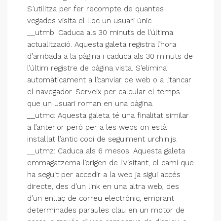
S’utilitza per fer recompte de quantes
vegades visita el lloc un usuari únic.
__utmb: Caduca als 30 minuts de l’última
actualització. Aquesta galeta registra l’hora
d’arribada a la pàgina i caduca als 30 minuts de
l’últim registre de pàgina vista. S’elimina
automàticament a l’canviar de web o a l’tancar
el navegador. Serveix per calcular el temps
que un usuari roman en una pàgina.
__utmc: Aquesta galeta té una finalitat similar
a l’anterior però per a les webs on està
instal·lat l’antic codi de seguiment urchin.js.
__utmz: Caduca als 6 mesos. Aquesta galeta
emmagatzema l’origen de l’visitant, el camí que
ha seguit per accedir a la web ja sigui accés
directe, des d’un link en una altra web, des
d’un enllaç de correu electrònic, emprant
determinades paraules clau en un motor de