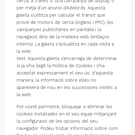
cerca, a través d’ una campanya de display, o
per mitjà d’un anunci d’AdWords. Aquesta
galeta s’utilitza per calcular el trànsit que
prové de motors de cerca (orgànic i PPC), les
campanyes publicitàries en pantalla i la
navegació dins de la mateixa web (enllaços
interns). La galeta s’actualitza en cada visita a
la web.
text: Aquesta galeta s’encarrega de determinar
si ja s’ha llegit la Política de Cookies i s’ha
acceptat expressament el seu ús; d’aquesta
manera, la informació sobre elles no
apareixerà de nou en les successives visites a
la web.
Pot vostè permetre, bloquejar o eliminar les
cookies instal·lades en el seu equip mitjançant
la configuració de les opcions del seu
navegador. Podeu trobar informació sobre com