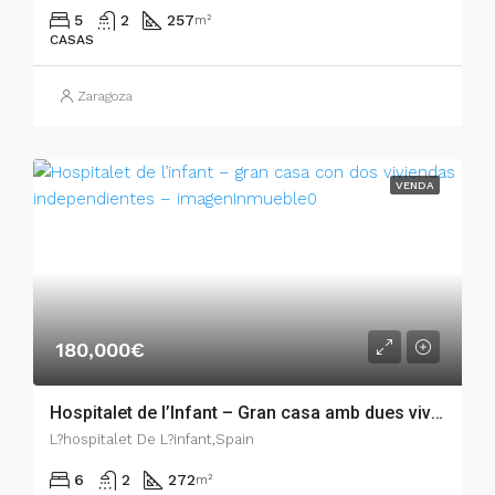
5
2
257
m²
CASAS
Zaragoza
VENDA
180,000€
Hospitalet de l’Infant – Gran casa amb dues vivendes independents – 001.00711
L?hospitalet De L?infant,Spain
6
2
272
m²