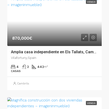
VENDA
870,000€
Amplia casa independiente en Els Tallats, Cambrils – 007.01710
Vilafortuny,Spain
4
2
442
m²
CASAS
Cambrils
VENDA