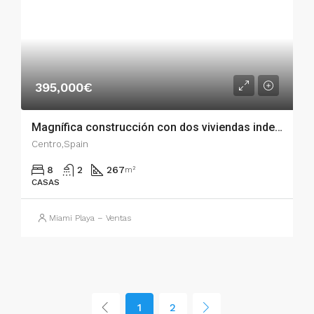
395,000€
Magnífica construcción con dos viviendas independientes – 001.00741
Centro,Spain
8
2
267
m²
CASAS
Miami Playa – Ventas
1
2