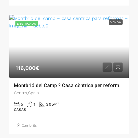
VENDA
DESTACADO
116,000€
Montbrió del Camp ? Casa cèntrica per reformar – 007.01684
Centro,Spain
5
1
305
m²
CASAS
Cambrils