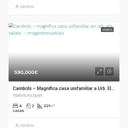
Cambrils
VENDA
590,000€
Cambrils – Magnífica casa unifamiliar a Urb. Els Tallats. – 007.01357
Vilafortuny,Spain
4
2
321
m²
CASAS
Cambrils