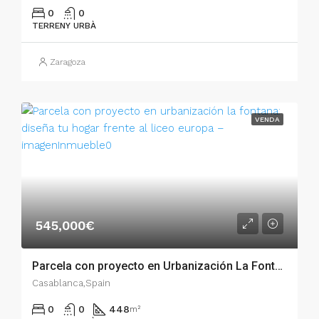
0
0
TERRENY URBÀ
Zaragoza
VENDA
545,000€
Parcela con proyecto en Urbanización La Fontana: Diseña tu hogar frente al Liceo Europa – 54032
Casablanca,Spain
0
0
448
m²