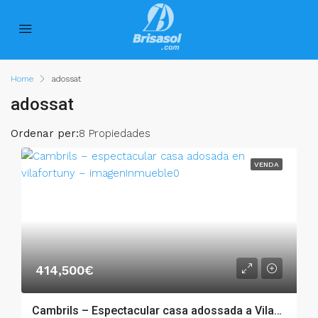
Home
adossat
adossat
Ordenar per:
8 Propiedades
VENDA
414,500€
Cambrils – Espectacular casa adossada a Vilafortuny – 007.01621