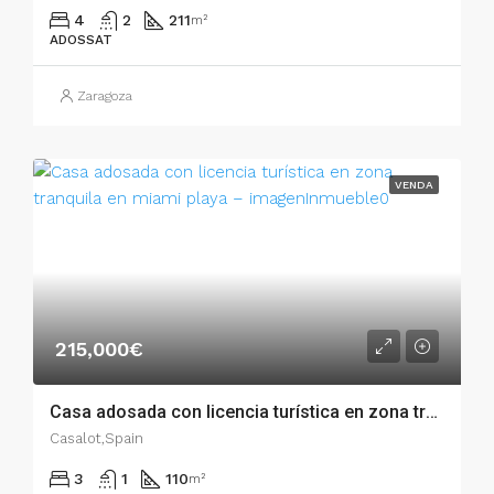
4
2
211
m²
ADOSSAT
Zaragoza
VENDA
215,000€
Casa adosada con licencia turística en zona tranquila en Miami Playa – 001.00740
Casalot,Spain
3
1
110
m²