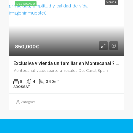
VENDA
DESTACADO
850,000€
Exclusiva vivienda unifamiliar en Montecanal ? Privacidad, amplitud y calidad de vida – v-016-012
Montecanal-valdespartera-rosales Del Canal,Spain
9
4
340
m²
ADOSSAT
Zaragoza