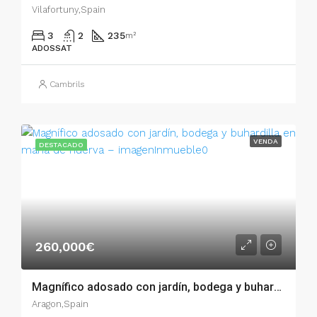
Vilafortuny,Spain
3
2
235
m²
ADOSSAT
Cambrils
VENDA
DESTACADO
260,000€
Magnífico adosado con jardín, bodega y buhardilla en María de Huerva – 005.04499
Aragon,Spain