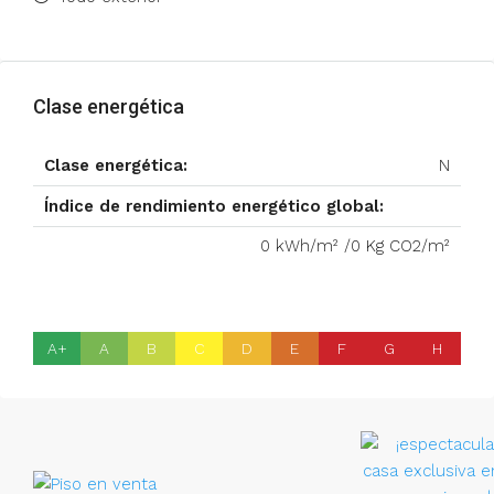
Clase energética
Clase energética:
N
Índice de rendimiento energético global:
0 kWh/m² /0 Kg CO2/m²
A+
A
B
C
D
E
F
G
H