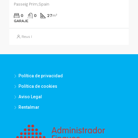
Passeig Prim,Spain
0
0
27
m²
GARAJE
Reus I
Política de privacidad
Política de cookies
Aviso Legal
Rentalmar