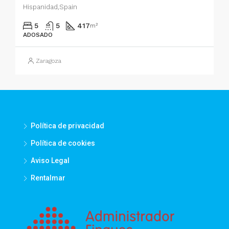
Hispanidad,Spain
5
5
417
m²
ADOSADO
Zaragoza
Política de privacidad
Política de cookies
Aviso Legal
Rentalmar