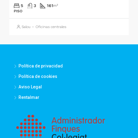
5
3
161
m²
PISO
Salou – Oficinas centrales
Política de privacidad
Política de cookies
Aviso Legal
Rentalmar