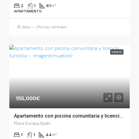
2
1
61
m²
APARTAMENTO
Salou – Oficinas centrales
VENTA
155,000€
Apartamento con piscina comunitaria y licencia turistica – 003.03345
Plaza Europa,Spain
1
1
44
m²