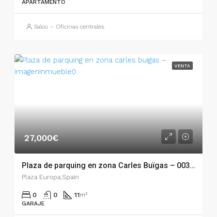
APARTAMENTO
Salou – Oficinas centrales
VENTA
27,000€
Plaza de parquing en zona Carles Buïgas – 003.03371
Plaza Europa,Spain
0
0
11
m²
GARAJE