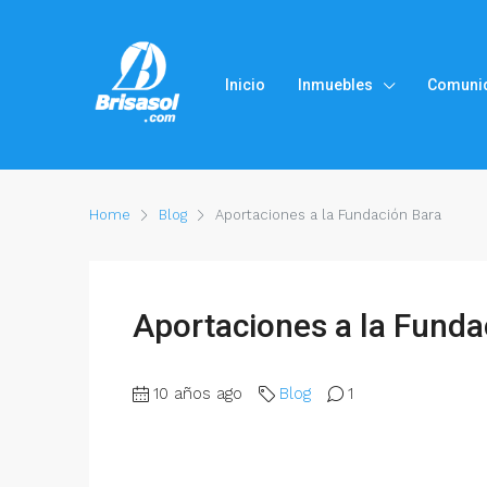
Inicio
Inmuebles
Comuni
Home
Blog
Aportaciones a la Fundación Bara
Aportaciones a la Funda
10 años ago
Blog
1