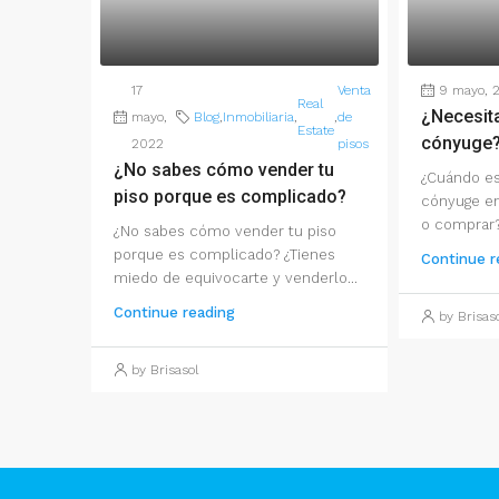
17
Venta
9 mayo, 
Real
¿Necesita
mayo,
Blog
,
Inmobiliaria
,
,
de
Estate
cónyuge
2022
pisos
¿No sabes cómo vender tu
¿Cuándo es
piso porque es complicado?
cónyuge e
o comprar? 
¿No sabes cómo vender tu piso
porque es complicado? ¿Tienes
Continue r
miedo de equivocarte y venderlo...
Continue reading
by Brisas
by Brisasol