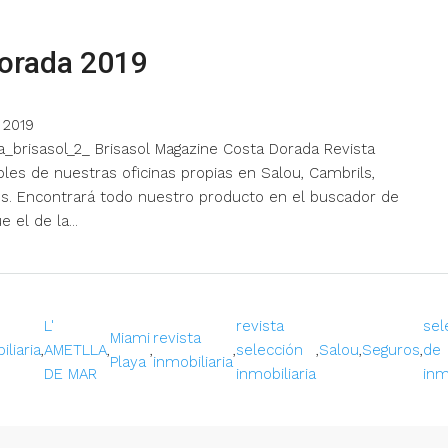
Dorada 2019
 2019
a_brisasol_2_ Brisasol Magazine Costa Dorada Revista
les de nuestras oficinas propias en Salou, Cambrils,
Reus. Encontrará todo nuestro producto en el buscador de
 el de la...
L'
revista
sel
Miami
revista
iliaria
,
AMETLLA
,
,
,
selección
,
Salou
,
Seguros
,
de
Playa
inmobiliaria
DE MAR
inmobiliaria
inm