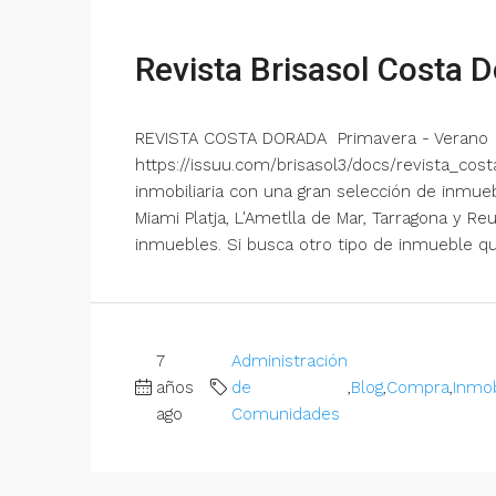
Revista Brisasol Costa 
REVISTA COSTA DORADA Primavera - Verano
https://issuu.com/brisasol3/docs/revista_cost
inmobiliaria con una gran selección de inmueb
Miami Platja, L'Ametlla de Mar, Tarragona y 
inmuebles. Si busca otro tipo de inmueble que
7
Administración
años
de
,
Blog
,
Compra
,
Inmob
ago
Comunidades