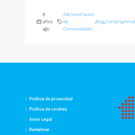
8
Administración
años
de
,
Blog
,
Compra
,
Inmob
ago
Comunidades
Política de privacidad
Política de cookies
Aviso Legal
Rentalmar