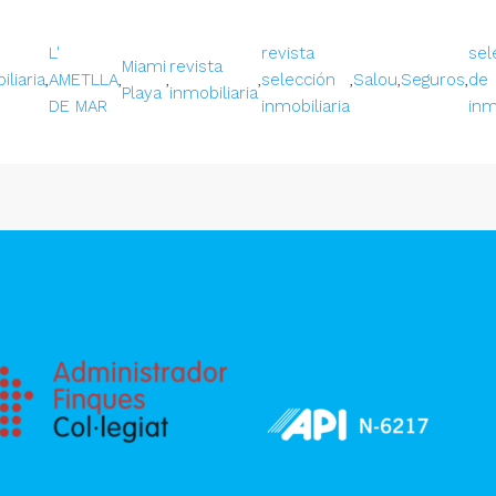
L'
revista
sel
Miami
revista
iliaria
,
AMETLLA
,
,
,
selección
,
Salou
,
Seguros
,
de
Playa
inmobiliaria
DE MAR
inmobiliaria
inm