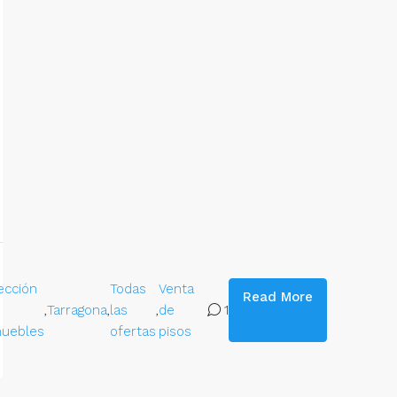
ección
Todas
Venta
Read More
,
Tarragona
,
las
,
de
1
uebles
ofertas
pisos