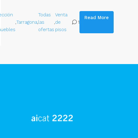
ección
Todas
Venta
Read More
,
Tarragona
,
las
,
de
1
uebles
ofertas
pisos