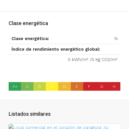
Clase energética
Clase energética:
N
Índice de rendimiento energético global:
0 kWh/m² /0 Kg CO2/m²
A+
A
B
C
D
E
F
G
H
Listados similares