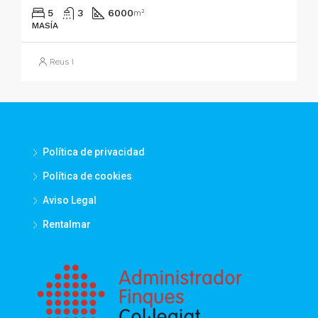
5
3
6000
m²
MASÍA
Reus I
Política de privacidad
Política de cookies
Aviso Legal
Rentalmar