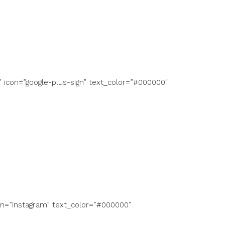
” icon=”google-plus-sign” text_color=”#000000″
con=”instagram” text_color=”#000000″