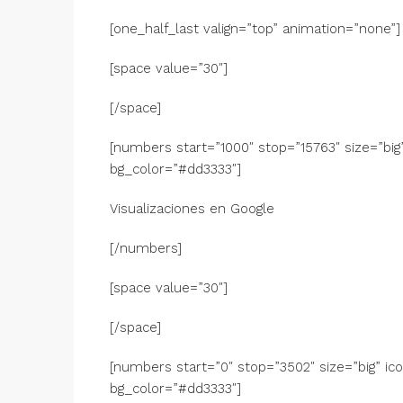
[one_half_last valign=”top” animation=”none”]
[space value=”30″]
[/space]
[numbers start=”1000″ stop=”15763″ size=”big
bg_color=”#dd3333″]
Visualizaciones en Google
[/numbers]
[space value=”30″]
[/space]
[numbers start=”0″ stop=”3502″ size=”big” i
bg_color=”#dd3333″]