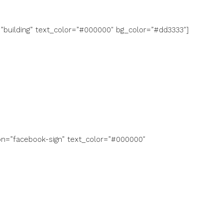
=”building” text_color=”#000000″ bg_color=”#dd3333″]
con=”facebook-sign” text_color=”#000000″