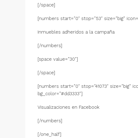
[/space]
[numbers start=”0″ stop=”53″ size=”big” icon
Inmuebles adheridos a la campaña
[/numbers]
[space value=”30″]
[/space]
[numbers start=”0″ stop=”41073″ size=”big” i
bg_color=”#dd3333″]
Visualizaciones en Facebook
[/numbers]
[/one_half]