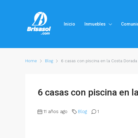
Inicio
Inmuebles
Comuni
Home
Blog
6 casas con piscina en la Costa Dorada
6 casas con piscina en l
11 años ago
Blog
1