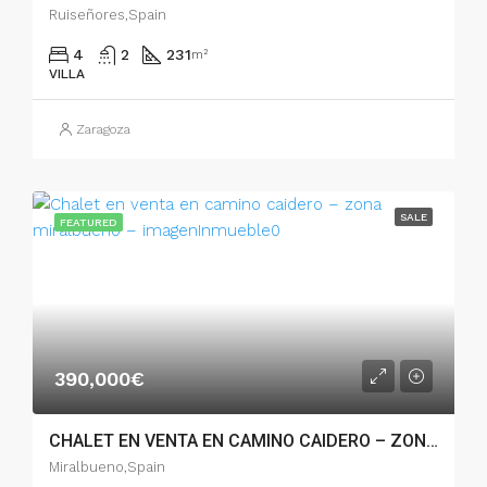
Ruiseñores,Spain
4
2
231
m²
VILLA
Zaragoza
SALE
FEATURED
390,000€
CHALET EN VENTA EN CAMINO CAIDERO – ZONA MIRALBUENO – 005.04501
Miralbueno,Spain