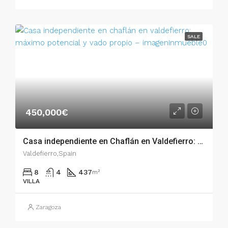
SALE
450,000€
Casa independiente en Chaflán en Valdefierro: Máximo potencial y vado propio – 54352
Valdefierro,Spain
8
4
437
m²
VILLA
Zaragoza