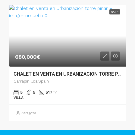
SALE
680,000€
CHALET EN VENTA EN URBANIZACION TORRE PINAR – 005.04422
Garrapinillos,Spain
5
5
517
m²
VILLA
Zaragoza