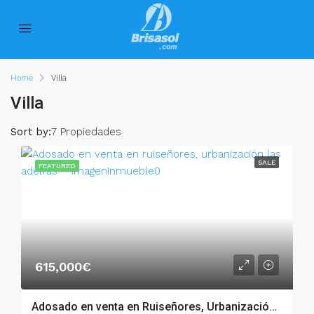
Home
Villa
Villa
Sort by:
7 Propiedades
SALE
FEATURED
615,000€
Adosado en venta en Ruiseñores, Urbanización Las Adelfas – 54799