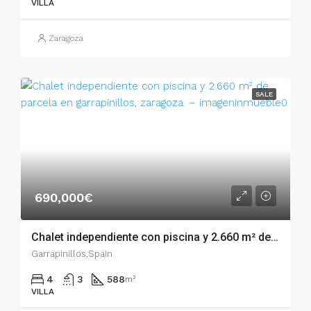
VILLA
Zaragoza
SALE
690,000€
Chalet independiente con piscina y 2.660 m² de parcela en Garrapinillos, Zaragoza. – 02845
Garrapinillos,Spain
4
3
588
m²
VILLA