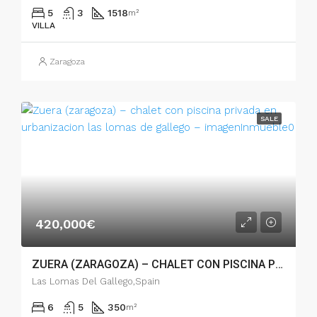
5
3
1518
m²
VILLA
Zaragoza
SALE
420,000€
ZUERA (ZARAGOZA) – CHALET CON PISCINA PRIVADA EN URBANIZACION LAS LOMAS DE GALLEGO – 005.04231
Las Lomas Del Gallego,Spain
6
5
350
m²