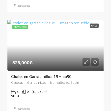
Zaragoza
SALE
FEATURED
525,000€
Chalet en Garrapinillos 19 – aa90
Casetas - Garrapinillos - Monzalbarba,Spain
5
2
250
m²
VILLA
Zaragoza