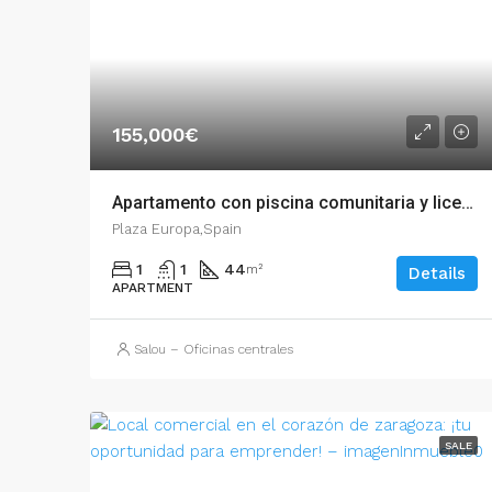
155,000€
Apartamento con piscina comunitaria y licencia turistica – 003.03345
Plaza Europa,Spain
1
1
44
m²
Details
APARTMENT
Salou – Oficinas centrales
SALE