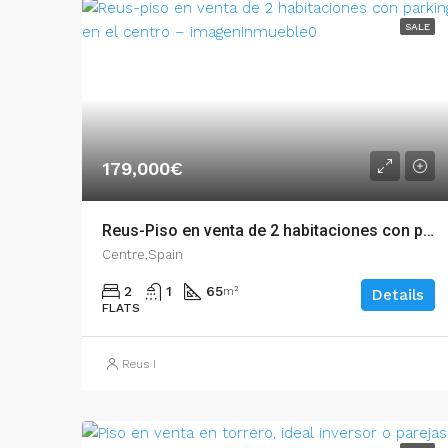
SALE
179,000€
Reus-Piso en venta de 2 habitaciones con parking en el centro – 002.06240
Centre,Spain
2
1
65
m²
Details
FLATS
Reus I