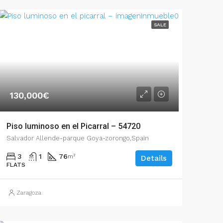
SALE
130,000€
Piso luminoso en el Picarral – 54720
Salvador Allende-parque Goya-zorongo,Spain
3
1
76
m²
Details
FLATS
Zaragoza