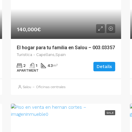
140,000€
El hogar para tu familia en Salou – 003.03357
Turistica - Capellans,Spain
2
1
43
m²
Details
APARTMENT
Salou – Oficinas centrales
SALE