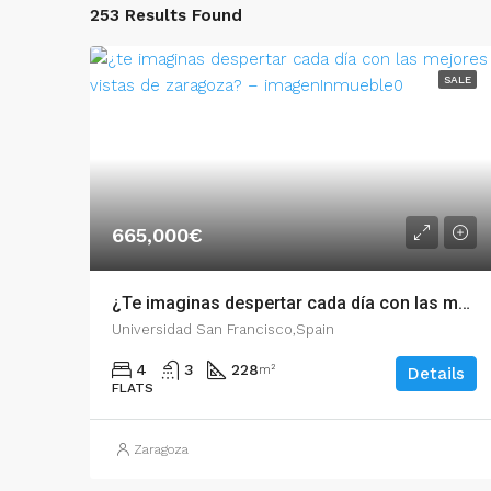
253 Results Found
SALE
665,000€
¿Te imaginas despertar cada día con las mejores vistas de Zaragoza? – 54659
Universidad San Francisco,Spain
4
3
228
m²
Details
FLATS
Zaragoza