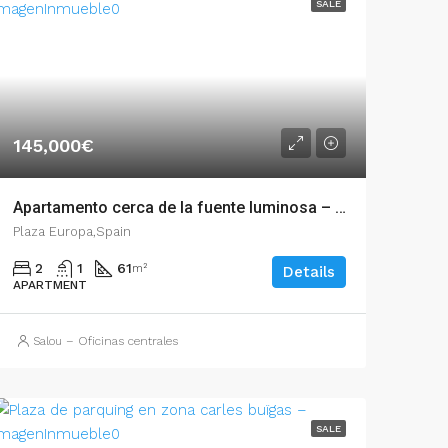
SALE
145,000€
Apartamento cerca de la fuente luminosa – 003.03346
Plaza Europa,Spain
2
1
61
m²
Details
APARTMENT
Salou – Oficinas centrales
SALE