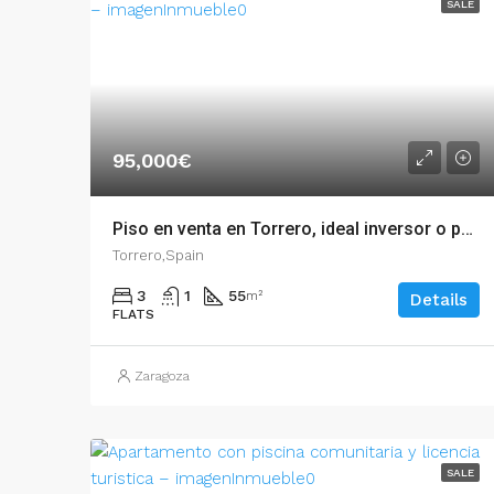
SALE
95,000€
Piso en venta en Torrero, ideal inversor o parejas – 54882
Torrero,Spain
3
1
55
m²
Details
FLATS
Zaragoza
SALE