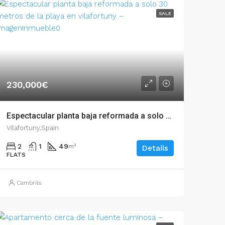
SALE
230,000€
Espectacular planta baja reformada a solo 30 metros de la playa en Vilafortuny – 007.01722
Vilafortuny,Spain
2
1
49
m²
Details
FLATS
Cambrils