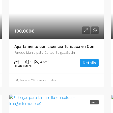
130,000€
Apartamento con Licencia Turística en Complejo ARQUUS II, Salou – 003.03365
Parque Municipal / Carles Buigas,Spain
1
1
45
m²
Details
APARTMENT
Salou – Oficinas centrales
SALE