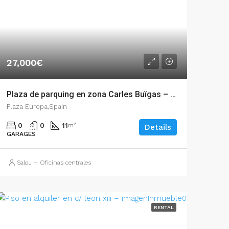
27,000€
Plaza de parquing en zona Carles Buïgas – 003.03371
Plaza Europa,Spain
0
0
11
m²
Details
GARAGES
Salou – Oficinas centrales
RENTAL