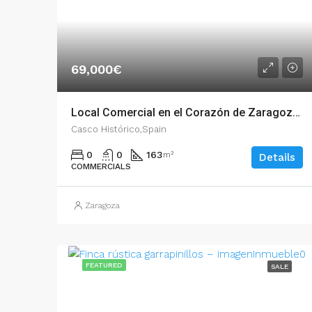
69,000€
Local Comercial en el Corazón de Zaragoza: ¡Tu Oportunidad para Emprender! – 02713
Casco Histórico,Spain
0
0
163
m²
Details
COMMERCIALS
Zaragoza
FEATURED
SALE