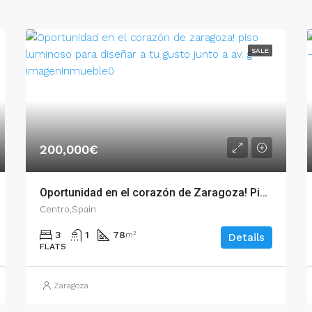
SALE
200,000€
Oportunidad en el corazón de Zaragoza! Piso luminoso para diseñar a tu gusto junto a Av. G – 54486
Centro,Spain
3
1
78
m²
Details
FLATS
Zaragoza