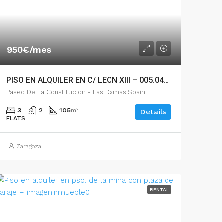
950€/mes
PISO EN ALQUILER EN C/ LEON XIII – 005.04492
Paseo De La Constitución - Las Damas,Spain
3
2
105
m²
Details
FLATS
Zaragoza
RENTAL