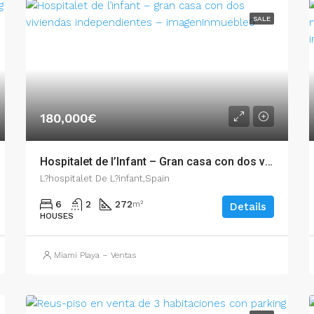
SALE
180,000€
Hospitalet de l’Infant – Gran casa con dos viviendas independientes – 001.00711
L?hospitalet De L?infant,Spain
6
2
272
m²
Details
HOUSES
Miami Playa – Ventas