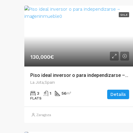
SALE
130,000€
Piso ideal inversor o para independizarse – 54900
La Jota,Spain
3
1
56
m²
Details
FLATS
Zaragoza