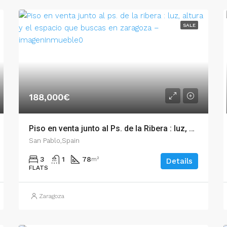
SALE
188,000€
Piso en venta junto al Ps. de la Ribera : luz, altura y el espacio que buscas en Zaragoza – 54681
San Pablo,Spain
3
1
78
m²
Details
FLATS
Zaragoza