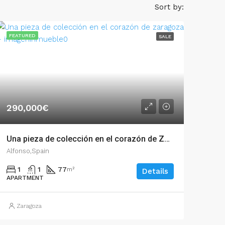
Sort by:
FEATURED
SALE
290,000€
Una pieza de colección en el corazón de Zaragoza – ciz00423
Alfonso,Spain
1
1
77
m²
Details
APARTMENT
Zaragoza