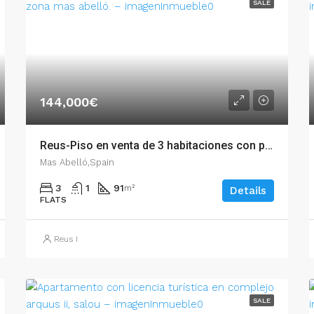
SALE
144,000€
Reus-Piso en venta de 3 habitaciones con parking zona Mas Abelló. – 002.06268
Mas Abelló,Spain
3
1
91
m²
Details
FLATS
Reus I
SALE